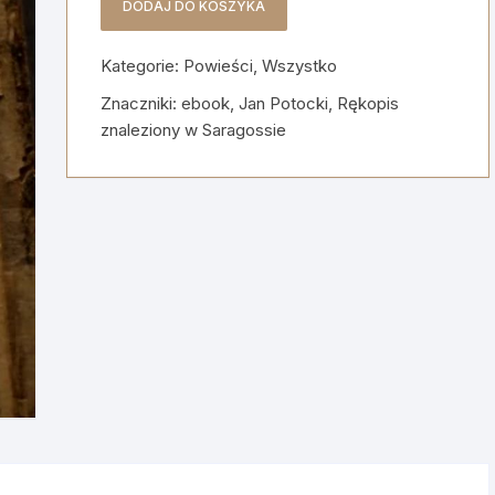
DODAJ DO KOSZYKA
ilość
Rękopis
Kategorie:
Powieści
,
Wszystko
znaleziony
w
Znaczniki:
ebook
,
Jan Potocki
,
Rękopis
Saragossie
znaleziony w Saragossie