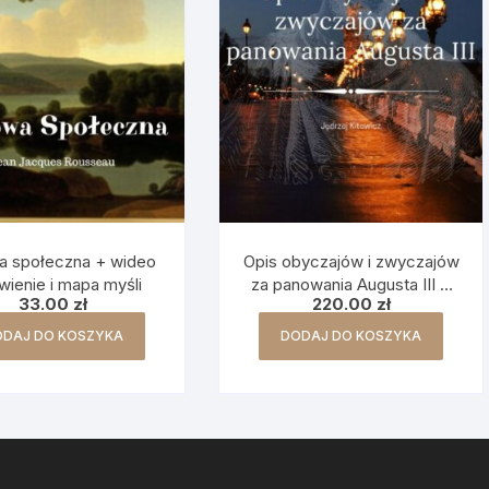
 społeczna + wideo
Opis obyczajów i zwyczajów
ienie i mapa myśli
za panowania Augusta III +
33.00
zł
220.00
zł
wideo omówienie i mapa
myśli
ODAJ DO KOSZYKA
DODAJ DO KOSZYKA