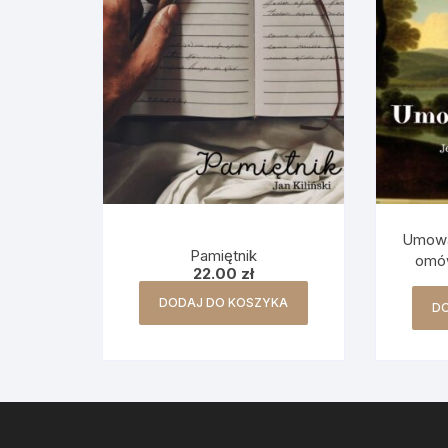
Umowa
Pamiętnik
omów
22.00
zł
DODAJ DO KOSZYKA
D