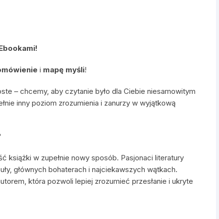
 Ebookami!
omówienie
i
mapę myśli
!
oste – chcemy, aby czytanie było dla Ciebie niesamowitym
ełnie inny poziom zrozumienia i zanurzy w wyjątkową
?
ść książki w zupełnie nowy sposób. Pasjonaci literatury
uły, głównych bohaterach i najciekawszych wątkach.
utorem, która pozwoli lepiej zrozumieć przesłanie i ukryte