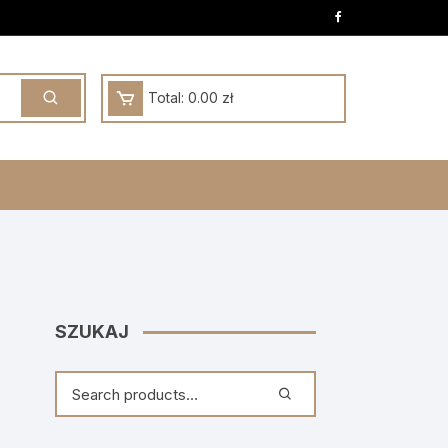
Total:
0.00
zł
SZUKAJ