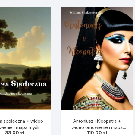
 społeczna + wideo
Antoniusz i Kleopatra +
ienie i mapa myśli
wideo omówienie i mapa
33.00
zł
110.00
zł
myśli