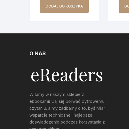
DODAJ DO KOSZYKA
D
O NAS
Witamy w naszym sklepie z
ebookami! Daj się porwać cyfrowemu
czytaniu, a my zadbamy o to, byś miał
wsparcie techniczne i najlepsze
doświadczenie podczas korzystania z
naszego sklepu.