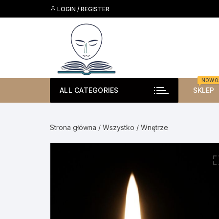
Skip
LOGIN / REGISTER
to
content
NOWO
ALL CATEGORIES
SKLEP
Strona główna
/
Wszystko
/ Wnętrze