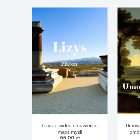
Lizys + wideo omówienie i
Umowa
mapa myśli
omów
55.00
zł