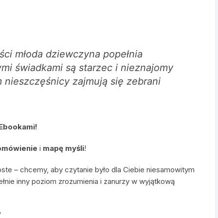
ści młoda dziewczyna popełnia
mi świadkami są starzec i nieznajomy
 nieszczęśnicy zajmują się zebrani
 Ebookami!
omówienie
i
mapę myśli
!
oste – chcemy, aby czytanie było dla Ciebie niesamowitym
ełnie inny poziom zrozumienia i zanurzy w wyjątkową
?