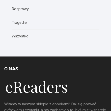
Rozprawy
Tragedie
Wszystko
O NAS
Witamy w naszym sklepie z ebookami! Daj się porwać
cyfrowemu czytaniu, a my zadbamy o to, byś miał wsparcie