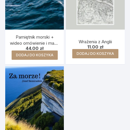
Pamiętnik morski +
Wrażenia z Anglii
wideo omówienie i mapa
11.00
zł
44.00
zł
myśli
DODAJ DO KOSZYKA
DODAJ DO KOSZYKA