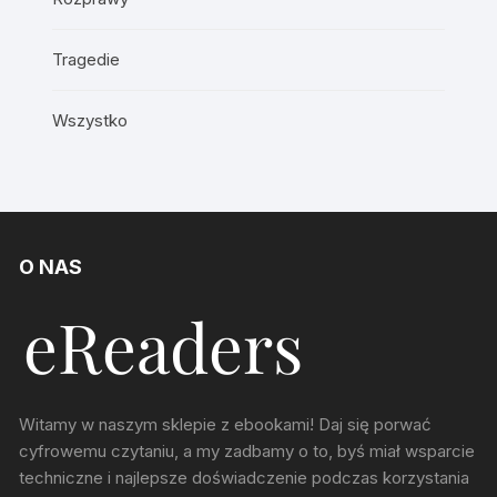
Tragedie
Wszystko
O NAS
Witamy w naszym sklepie z ebookami! Daj się porwać
cyfrowemu czytaniu, a my zadbamy o to, byś miał wsparcie
techniczne i najlepsze doświadczenie podczas korzystania