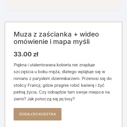
Muza z zaścianka + wideo
omówienie i mapa myśli
33.00
zł
Piękna i utalentowana kobieta nie znajduje
szczęścia u boku męża, dlatego wplątuje się w
romans z paryskim dziennikarzem. Przenosi się do
stolicy Francji, gdzie pragnie robić karierę i żyć
pełnią życia. Czy odnajdzie tam swoje miejsce na
ziemi? Jak potoczą się jej losy?
DODAJ DO KOSZYKA
ilość
Muza