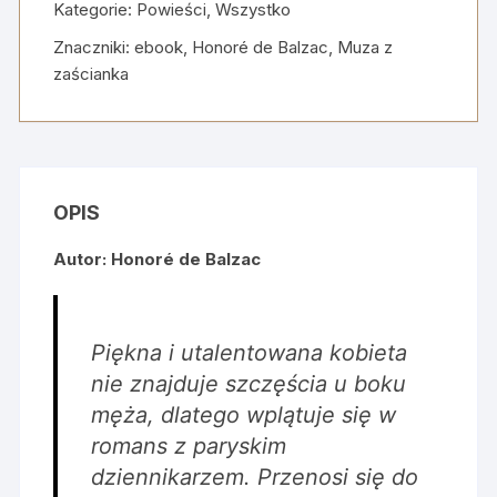
Kategorie:
Powieści
,
Wszystko
z
zaścianka
Znaczniki:
ebook
,
Honoré de Balzac
,
Muza z
+
zaścianka
wideo
omówienie
i
mapa
myśli
OPIS
Autor: Honoré de Balzac
Piękna i utalentowana kobieta
nie znajduje szczęścia u boku
męża, dlatego wplątuje się w
romans z paryskim
dziennikarzem. Przenosi się do