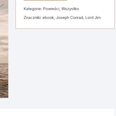
Lord
Kategorie:
Powieści
,
Wszystko
Jim
Znaczniki:
ebook
,
Joseph Conrad
,
Lord Jim