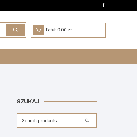
Total:
0.00
zł
SZUKAJ