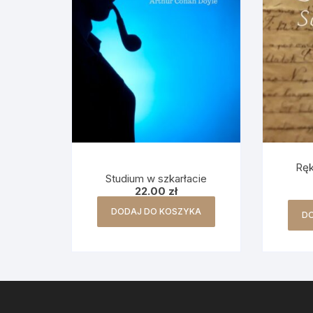
Ręk
Studium w szkarłacie
22.00
zł
DODAJ DO KOSZYKA
D