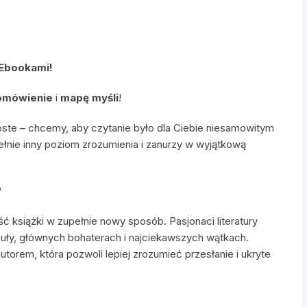
 Ebookami!
omówienie
i
mapę myśli
!
oste – chcemy, aby czytanie było dla Ciebie niesamowitym
ełnie inny poziom zrozumienia i zanurzy w wyjątkową
?
ść książki w zupełnie nowy sposób. Pasjonaci literatury
uły, głównych bohaterach i najciekawszych wątkach.
utorem, która pozwoli lepiej zrozumieć przesłanie i ukryte