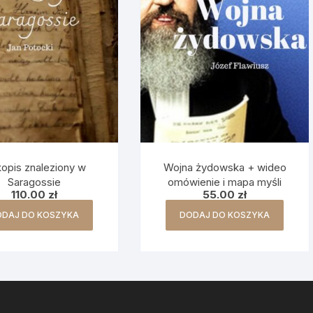
opis znaleziony w
Wojna żydowska + wideo
Saragossie
omówienie i mapa myśli
110.00
zł
55.00
zł
ODAJ DO KOSZYKA
DODAJ DO KOSZYKA