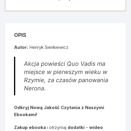
omówienie
i
mapa
myśli
OPIS
Autor:
Henryk Sienkiewicz
Akcja powieści Quo Vadis ma
miejsce w pierwszym wieku w
Rzymie, za czasów panowania
Nerona.
Odkryj Nową Jakość Czytania z Naszymi
Ebookami!
Zakup ebooka
i otrzymaj
dodatki
–
wideo