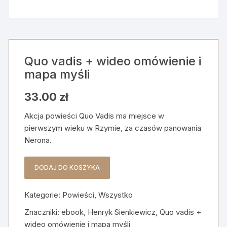
Quo vadis + wideo omówienie i
mapa myśli
33.00
zł
Akcja powieści Quo Vadis ma miejsce w
pierwszym wieku w Rzymie, za czasów panowania
Nerona.
DODAJ DO KOSZYKA
ilość
Quo
Kategorie:
Powieści
,
Wszystko
vadis
+
Znaczniki:
ebook
,
Henryk Sienkiewicz
,
Quo vadis +
wideo
wideo omówienie i mapa myśli