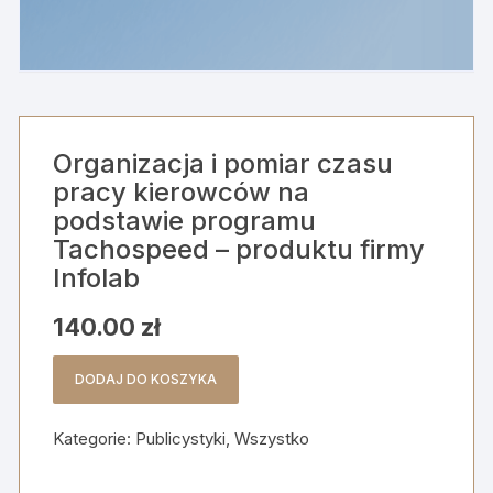
Organizacja i pomiar czasu
pracy kierowców na
podstawie programu
Tachospeed – produktu firmy
Infolab
140.00
zł
DODAJ DO KOSZYKA
ilość
Organizacja
Kategorie:
Publicystyki
,
Wszystko
i
pomiar