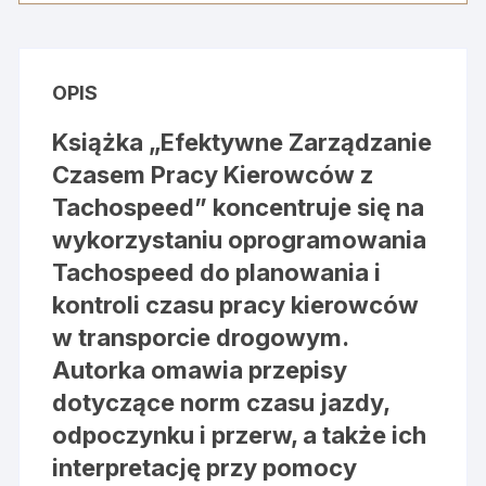
czasu
pracy
kierowców
na
OPIS
podstawie
programu
Książka „Efektywne Zarządzanie
Tachospeed
Czasem Pracy Kierowców z
-
Tachospeed” koncentruje się na
produktu
wykorzystaniu oprogramowania
firmy
Infolab
Tachospeed do planowania i
kontroli czasu pracy kierowców
w transporcie drogowym.
Autorka omawia przepisy
dotyczące norm czasu jazdy,
odpoczynku i przerw, a także ich
interpretację przy pomocy