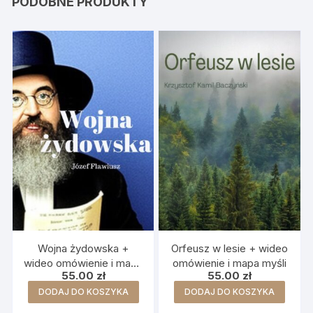
PODOBNE PRODUKTY
Wojna żydowska +
Orfeusz w lesie + wideo
wideo omówienie i mapa
omówienie i mapa myśli
55.00
zł
55.00
zł
myśli
DODAJ DO KOSZYKA
DODAJ DO KOSZYKA