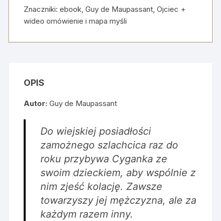
wideo
Znaczniki:
ebook
,
Guy de Maupassant
,
Ojciec +
omówienie
wideo omówienie i mapa myśli
i
mapa
myśli
OPIS
Autor:
Guy de Maupassant
Do wiejskiej posiadłości
zamożnego szlachcica raz do
roku przybywa Cyganka ze
swoim dzieckiem, aby wspólnie z
nim zjeść kolację. Zawsze
towarzyszy jej mężczyzna, ale za
każdym razem inny.