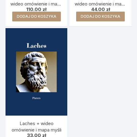
wideo omówienie i mapa
wideo omówienie i mapa
110.00
zł
44.00
zł
myśli
myśli
DODAJ DO KOSZYKA
DODAJ DO KOSZYKA
Laches + wideo
omówienie i mapa myśli
33.00
zł