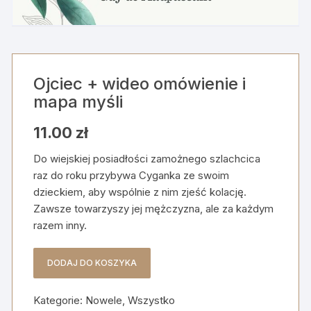
Ojciec + wideo omówienie i
mapa myśli
11.00
zł
Do wiejskiej posiadłości zamożnego szlachcica
raz do roku przybywa Cyganka ze swoim
dzieckiem, aby wspólnie z nim zjeść kolację.
Zawsze towarzyszy jej mężczyzna, ale za każdym
razem inny.
DODAJ DO KOSZYKA
ilość
Ojciec
Kategorie:
Nowele
,
Wszystko
+