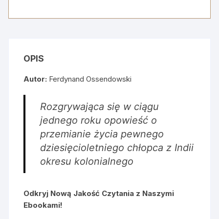
omówienie
i
mapa
myśli
OPIS
Autor:
Ferdynand Ossendowski
Rozgrywająca się w ciągu
jednego roku opowieść o
przemianie życia pewnego
dziesięcioletniego chłopca z Indii
okresu kolonialnego
Odkryj Nową Jakość Czytania z Naszymi
Ebookami!