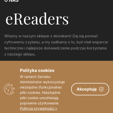
O NAS
Witamy w naszym sklepie z ebookami! Daj się porwać
cyfrowemu czytaniu, a my zadbamy o to, byś miał wsparcie
techniczne i najlepsze doświadczenie podczas korzystania
z naszego sklepu.
ul. Chorzowska 150, Katowice
Polityka cookies
W ramach Serwisu
sekretariat@eReaders.pl
Administrator wykorzystuje
niezbędne (funkcjonalne)
Akceptuję
pliki cookies. Niezbędne
pliki cookie umożliwiają
poprawne użytkowanie
Polityce prywatności »
Copyright © eReaders 2023