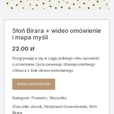
Słoń Birara + wideo omówienie
i mapa myśli
22.00
zł
Rozgrywająca się w ciągu jednego roku opowieść
o przemianie życia pewnego dziesięcioletniego
chłopca z Indii okresu kolonialnego
DODAJ DO KOSZYKA
ilość
Słoń
Kategorie:
Powieści
,
Wszystko
Birara
+
Znaczniki:
ebook
,
Ferdynand Ossendowski
,
Słoń
wideo
Birara