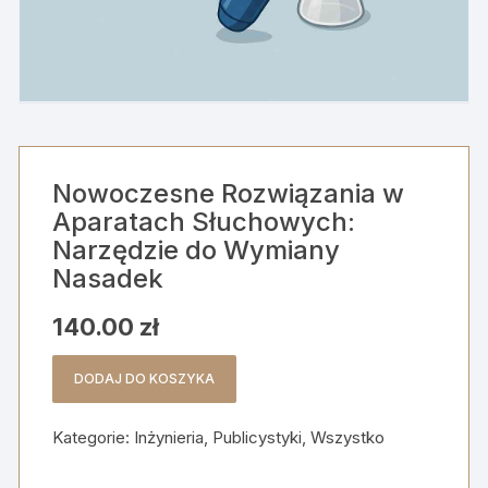
Nowoczesne Rozwiązania w
Aparatach Słuchowych:
Narzędzie do Wymiany
Nasadek
140.00
zł
DODAJ DO KOSZYKA
ilość
Nowoczesne
Kategorie:
Inżynieria
,
Publicystyki
,
Wszystko
Rozwiązania
w