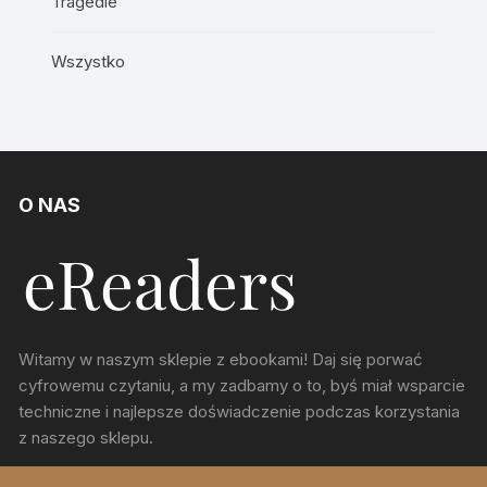
Tragedie
Wszystko
O NAS
Witamy w naszym sklepie z ebookami! Daj się porwać
cyfrowemu czytaniu, a my zadbamy o to, byś miał wsparcie
techniczne i najlepsze doświadczenie podczas korzystania
z naszego sklepu.