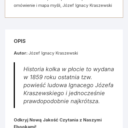
płocie
omówienie i mapa myśli
,
Józef Ignacy Kraszewski
+
wideo
omówienie
i
mapa
OPIS
myśli
Autor:
Józef Ignacy Kraszewski
Historia kołka w płocie to wydana
w 1859 roku ostatnia tzw.
powieść ludowa Ignacego Józefa
Kraszewskiego i jednocześnie
prawdopodobnie najkrótsza.
Odkryj Nową Jakość Czytania z Naszymi
Ebookami!