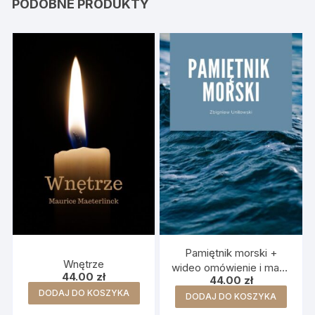
PODOBNE PRODUKTY
Pamiętnik morski +
Wnętrze
wideo omówienie i mapa
44.00
zł
44.00
zł
myśli
DODAJ DO KOSZYKA
DODAJ DO KOSZYKA