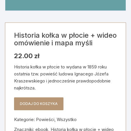
Historia kołka w płocie + wideo
omówienie i mapa myśli
22.00
zł
Historia kołka w płocie to wydana w 1859 roku
ostatnia tzw. powieść ludowa Ignacego Józefa
Kraszewskiego i jednocześnie prawdopodobnie
najkrótsza.
DODAJ DO KOSZYKA
ilość
Historia
Kategorie:
Powieści
,
Wszystko
kołka
w
Znaczniki:
ebook
,
Historja kołka w płocie + wideo