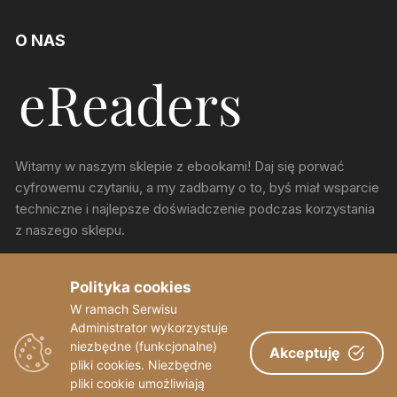
O NAS
Witamy w naszym sklepie z ebookami! Daj się porwać
cyfrowemu czytaniu, a my zadbamy o to, byś miał wsparcie
techniczne i najlepsze doświadczenie podczas korzystania
z naszego sklepu.
ul. Chorzowska 150, Katowice
Polityka cookies
W ramach Serwisu
sekretariat@eReaders.pl
Administrator wykorzystuje
niezbędne (funkcjonalne)
Akceptuję
pliki cookies. Niezbędne
pliki cookie umożliwiają