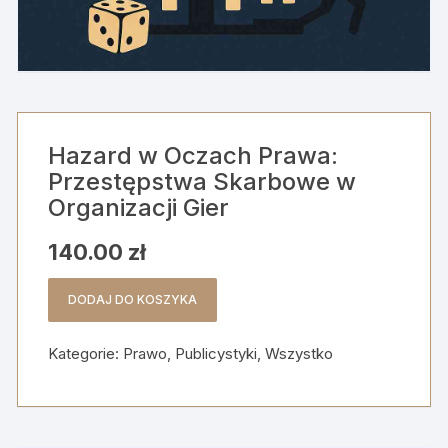
Hazard w Oczach Prawa:
Przestępstwa Skarbowe w
Organizacji Gier
140.00
zł
DODAJ DO KOSZYKA
ilość
Hazard
Kategorie:
Prawo
,
Publicystyki
,
Wszystko
w
Oczach
Prawa:
Przestępstwa