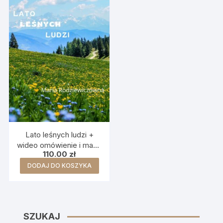
Lato leśnych ludzi +
wideo omówienie i mapa
110.00
zł
myśli
DODAJ DO KOSZYKA
SZUKAJ