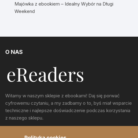
Majówka z ebookiem – Idealny Wybór na Długi
Weekend
O NAS
Witamy w naszym sklepie z ebookami! Daj się porwać
cyfrowemu czytaniu, a my zadbamy o to, byś miał wsparcie
techniczne i najlepsze doświadczenie podczas korzystania
z naszego sklepu.
ul. Chorzowska 150, Katowice
Polityka cookies