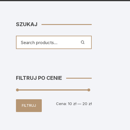
SZUKAJ
FILTRUJ PO CENIE
Cena
Cena
Cena:
10 zł
—
20 zł
FILTRUJ
min
max