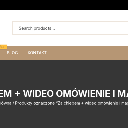
ŚCI
BLOG
KONTAKT
EM + WIDEO OMÓWIENIE I M
główna
/ Produkty oznaczone “Za chlebem + wideo omówienie i map