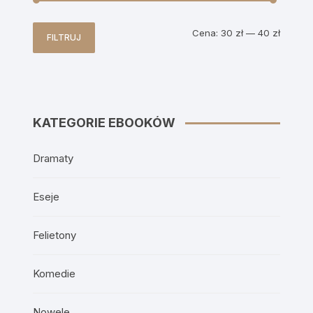
Cena
Cena
Cena:
30 zł
—
40 zł
FILTRUJ
min
max
KATEGORIE EBOOKÓW
Dramaty
Eseje
Felietony
Komedie
Nowele