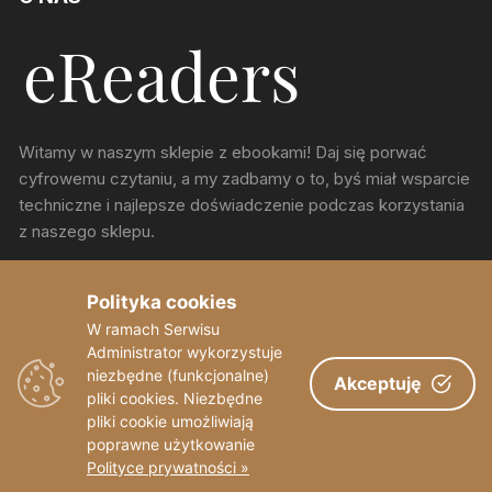
Witamy w naszym sklepie z ebookami! Daj się porwać
cyfrowemu czytaniu, a my zadbamy o to, byś miał wsparcie
techniczne i najlepsze doświadczenie podczas korzystania
z naszego sklepu.
ul. Chorzowska 150, Katowice
Polityka cookies
W ramach Serwisu
sekretariat@eReaders.pl
Administrator wykorzystuje
niezbędne (funkcjonalne)
Akceptuję
pliki cookies. Niezbędne
pliki cookie umożliwiają
poprawne użytkowanie
Polityce prywatności »
Copyright © eReaders 2023