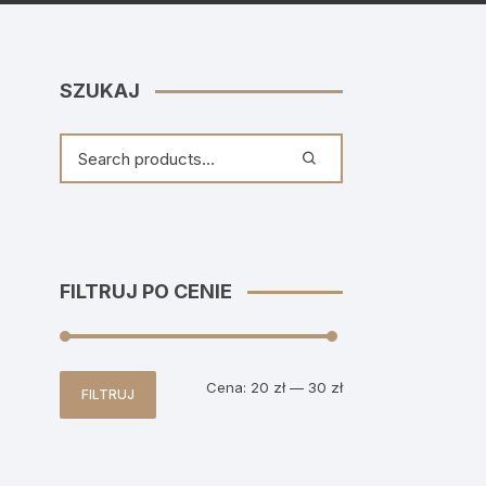
SZUKAJ
FILTRUJ PO CENIE
Cena
Cena
Cena:
20 zł
—
30 zł
FILTRUJ
min
max