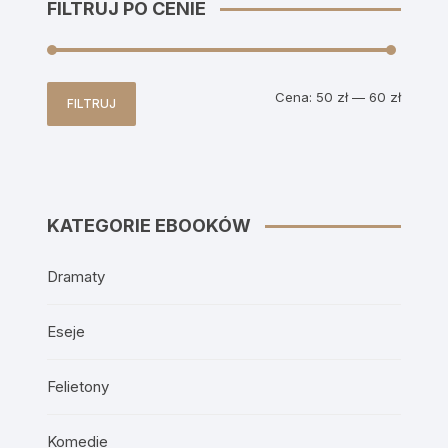
FILTRUJ PO CENIE
Cena
Cena
Cena:
50 zł
—
60 zł
FILTRUJ
min
max
KATEGORIE EBOOKÓW
Dramaty
Eseje
Felietony
Komedie