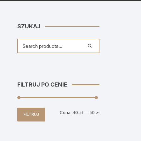
SZUKAJ
FILTRUJ PO CENIE
Cena
Cena
Cena:
40 zł
—
50 zł
FILTRUJ
min
max