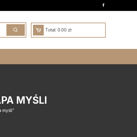
Total:
0.00
zł
PA MYŚLI
 myśli”