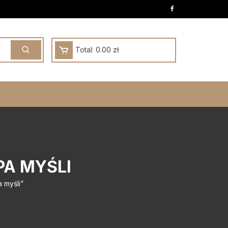
Total:
0.00
zł
PA MYŚLI
 myśli”