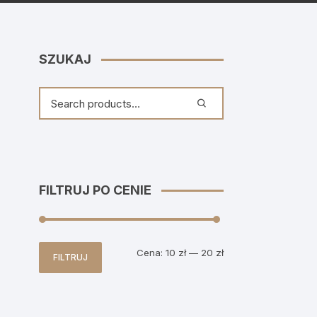
SZUKAJ
FILTRUJ PO CENIE
Cena
Cena
Cena:
10 zł
—
20 zł
FILTRUJ
min
max