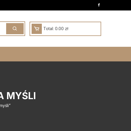
Total:
0.00
zł
A MYŚLI
myśli”