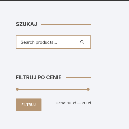
SZUKAJ
FILTRUJ PO CENIE
Cena
Cena
Cena:
10 zł
—
20 zł
FILTRUJ
min
max