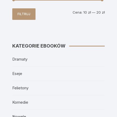
Cena
Cena
Cena:
10 zł
—
20 zł
FILTRUJ
min
max
KATEGORIE EBOOKÓW
Dramaty
Eseje
Felietony
Komedie
Nowele