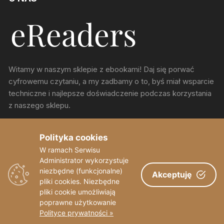
Witamy w naszym sklepie z ebookami! Daj się porwać
cyfrowemu czytaniu, a my zadbamy o to, byś miał wsparcie
techniczne i najlepsze doświadczenie podczas korzystania
z naszego sklepu.
ul. Chorzowska 150, Katowice
Polityka cookies
W ramach Serwisu
sekretariat@eReaders.pl
Administrator wykorzystuje
niezbędne (funkcjonalne)
Akceptuję
pliki cookies. Niezbędne
pliki cookie umożliwiają
poprawne użytkowanie
Polityce prywatności »
Copyright © eReaders 2023