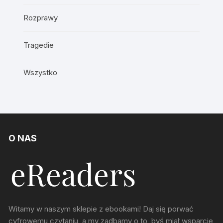
Rozprawy
Tragedie
Wszystko
O NAS
Witamy w naszym sklepie z ebookami! Daj się porwać
cyfrowemu czytaniu, a my zadbamy o to, byś miał wsparcie