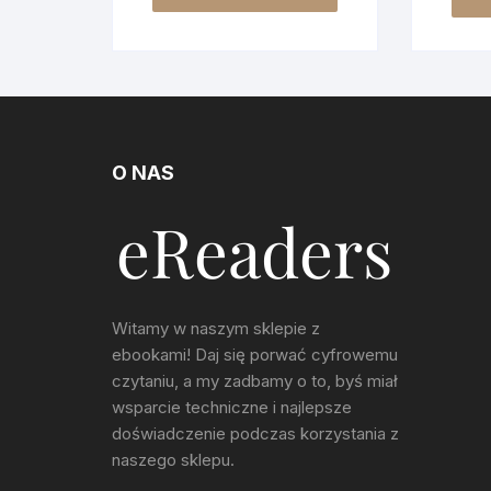
O NAS
Witamy w naszym sklepie z
ebookami! Daj się porwać cyfrowemu
czytaniu, a my zadbamy o to, byś miał
wsparcie techniczne i najlepsze
doświadczenie podczas korzystania z
naszego sklepu.