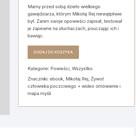
Mamy przed sobą dzieło wielkiego
gawędziarza, którym Mikołaj Rej niewątpliwie
był. Zanim swoje opowieści zapisał, testował
je zapewne na słuchaczach, pouczając ich i
bawiąc.
DODAJ DO KOSZYKA
ilość
Żywot
Kategorie:
Powieści
,
Wszystko
człowieka
poczciwego
Znaczniki:
ebook
,
Mikołaj Rej
,
Żywot
+
człowieka poczciwego + wideo omówienie i
wideo
mapa myśli
omówienie
i
mapa
myśli