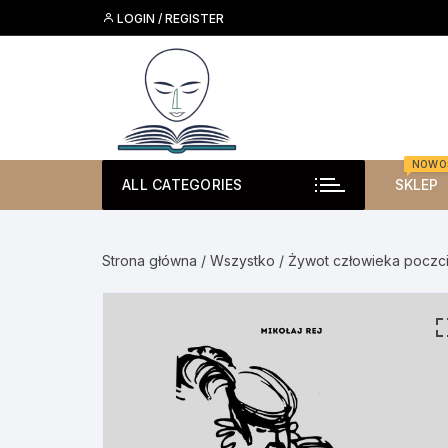
Skip
LOGIN / REGISTER
to
content
NOWO
ALL CATEGORIES
SKLEP
Strona główna
/
Wszystko
/ Żywot człowieka poczc