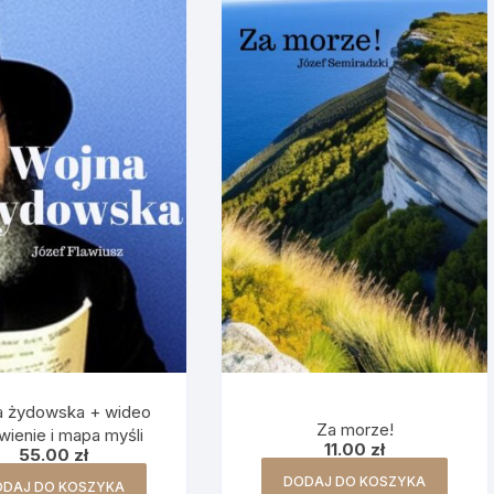
a żydowska + wideo
Za morze!
ienie i mapa myśli
11.00
zł
55.00
zł
DODAJ DO KOSZYKA
ODAJ DO KOSZYKA