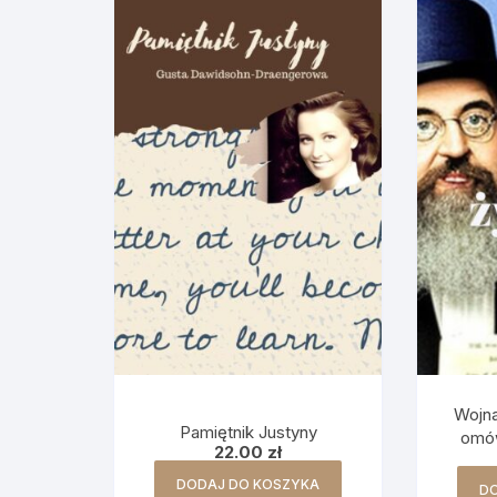
Wojn
Pamiętnik Justyny
omów
22.00
zł
DODAJ DO KOSZYKA
D