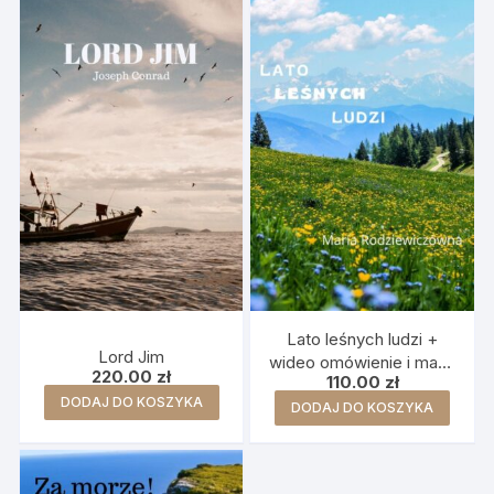
Lato leśnych ludzi +
Lord Jim
wideo omówienie i mapa
220.00
zł
110.00
zł
myśli
DODAJ DO KOSZYKA
DODAJ DO KOSZYKA