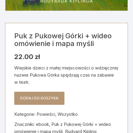
Puk z Pukowej Górki + wideo
omówienie i mapa myśli
22.00
zł
Wiejskie dzieci z małej miejscowości o wdzięcznej
nazwie Pukowa Górka spędzają czas na zabawie
w teatr.
DODAJ DO KOSZYKA
ilość
Puk
Kategorie:
Powieści
,
Wszystko
z
Pukowej
Znaczniki:
ebook
,
Puk z Pukowej Górki + wideo
Górki
omówienie i mapa myśli
,
Rudyard Kipling