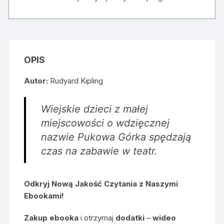
+
wideo
omówienie
i
mapa
OPIS
myśli
Autor:
Rudyard Kipling
Wiejskie dzieci z małej
miejscowości o wdzięcznej
nazwie Pukowa Górka spędzają
czas na zabawie w teatr.
Odkryj Nową Jakość Czytania z Naszymi
Ebookami!
Zakup ebooka
i otrzymaj
dodatki
–
wideo