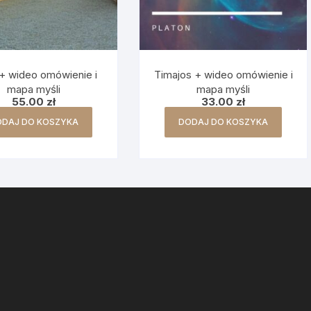
 + wideo omówienie i
Timajos + wideo omówienie i
mapa myśli
mapa myśli
55.00
zł
33.00
zł
ODAJ DO KOSZYKA
DODAJ DO KOSZYKA