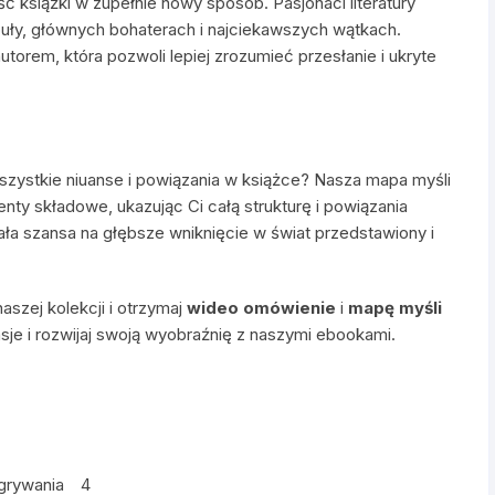
ść książki w zupełnie nowy sposób. Pasjonaci literatury
uły, głównych bohaterach i najciekawszych wątkach.
utorem, która pozwoli lepiej zrozumieć przesłanie i ukryte
szystkie niuanse i powiązania w książce? Nasza mapa myśli
enty składowe, ukazując Ci całą strukturę i powiązania
ła szansa na głębsze wniknięcie w świat przedstawiony i
aszej kolekcji i otrzymaj
wideo omówienie
i
mapę myśli
sje i rozwijaj swoją wyobraźnię z naszymi ebookami.
agrywania 4