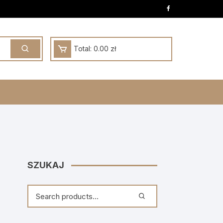
Total:
0.00
zł
SZUKAJ