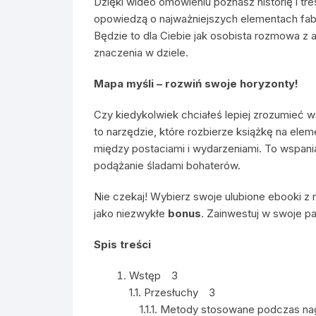
Dzięki wideo omówieniu poznasz historię i tre
opowiedzą o najważniejszych elementach fab
Będzie to dla Ciebie jak osobista rozmowa z a
znaczenia w dziele.
Mapa myśli – rozwiń swoje horyzonty!
Czy kiedykolwiek chciałeś lepiej zrozumieć w
to narzędzie, które rozbierze książkę na elem
między postaciami i wydarzeniami. To wspania
podążanie śladami bohaterów.
Nie czekaj! Wybierz swoje ulubione ebooki z n
jako niezwykłe
bonus
. Zainwestuj w swoje pa
Spis treści
Wstęp 3
1.1. Przesłuchy 3
1.1.1. Metody stosowane podczas n