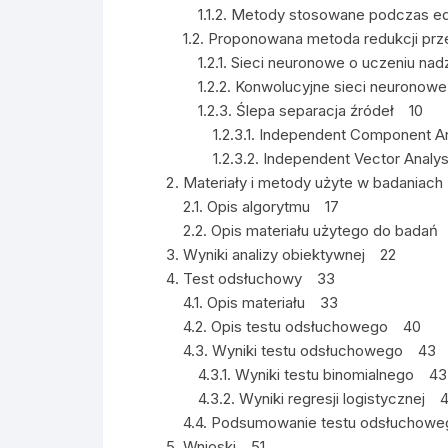
1.1.2. Metody stosowane podczas ed
1.2. Proponowana metoda redukcji p
1.2.1. Sieci neuronowe o uczeniu n
1.2.2. Konwolucyjne sieci neuronowe
1.2.3. Ślepa separacja źródeł 10
1.2.3.1. Independent Component An
1.2.3.2. Independent Vector Analy
Materiały i metody użyte w badaniac
2.1. Opis algorytmu 17
2.2. Opis materiału użytego do badań
Wyniki analizy obiektywnej 22
Test odsłuchowy 33
4.1. Opis materiału 33
4.2. Opis testu odsłuchowego 40
4.3. Wyniki testu odsłuchowego 43
4.3.1. Wyniki testu binomialnego 43
4.3.2. Wyniki regresji logistycznej 
4.4. Podsumowanie testu odsłuchow
Wnioski 51