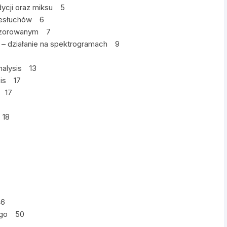
ycji oraz miksu 5
rzesłuchów 6
adzorowanym 7
 – działanie na spektrogramach 9
alysis 13
sis 17
h 17
 18
46
ego 50