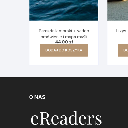
Pamiętnik morski + wideo
Lizys
omówienie i mapa myśli
44.00
zł
DODAJ DO KOSZYKA
D
O NAS