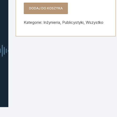
DODAJ DO KOSZYKA
ilość
Nowoczesna
Kategorie:
Inżynieria
,
Publicystyki
,
Wszystko
separacja
dźwięków:
Redukcja
przesłuchów
metodą
IVA