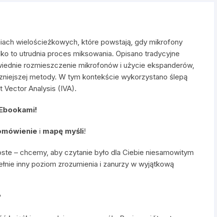
ach wielościeżkowych, które powstają, gdy mikrofony
sko to utrudnia proces miksowania. Opisano tradycyjne
wiednie rozmieszczenie mikrofonów i użycie ekspanderów,
zniejszej metody. W tym kontekście wykorzystano ślepą
 Vector Analysis (IVA).
 Ebookami!
omówienie
i
mapę myśli
!
oste – chcemy, aby czytanie było dla Ciebie niesamowitym
ełnie inny poziom zrozumienia i zanurzy w wyjątkową
?