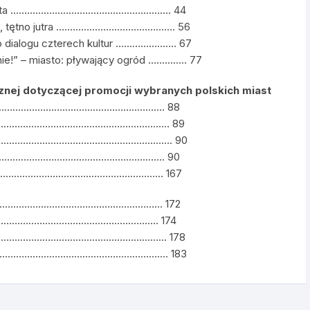
oju miasta …………………………………………………. 44
torii, tętno jutra ……………………………………. 56
sto dialogu czterech kultur …………………. 67
nie!” – miasto: pływający ogród ………….. 77
ecznej dotyczącej promocji wybranych polskich miast
……………………………………………………………. 88
………………………………………………………………… 89
………………………………………………………………. 90
…………………………………………………………………. 90
……………………………………………………………… 167
……………………………………………………… 172
…………………………………………………….. 174
………………………………………………………………… 178
…………………………………………………………………. 183