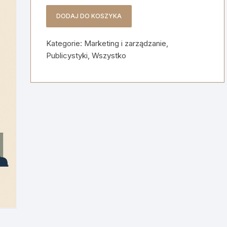
DODAJ DO KOSZYKA
ilość
Miasto
Kategorie:
Marketing i zarządzanie
,
jako
Publicystyki
,
Wszystko
produkt
-
Nowoczesne
podejście
do
marketingu
terytorialnego