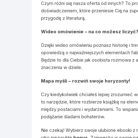
Czym różni się nasza oferta od innych? To pr
doświadczeniem, które przeniesie Cię na zup
przygodę z literaturą.
Wideo omówienie – na co możesz liczyć
Dzięki wideo omówieniu poznasz historię i tre
opowiedzą o najważniejszych elementach fab
Będzie to dla Ciebie jak osobista rozmowa z a
znaczenia w dziele.
Mapa myśli – rozwiń swoje horyzonty!
Czy kiedykolwiek chciałeś lepiej zrozumieć w
to narzędzie, które rozbierze książkę na elem
między postaciami i wydarzeniami. To wspania
podążanie śladami bohaterów.
Nie czekaj! Wybierz swoje ulubione ebooki z n
jako niezwykłe
bonus
. Zainwestuj w swoje pa