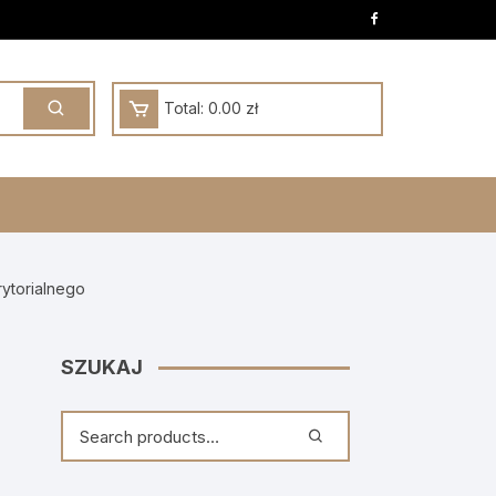
Total:
0.00
zł
ytorialnego
SZUKAJ