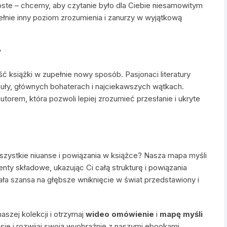
oste – chcemy, aby czytanie było dla Ciebie niesamowitym
ełnie inny poziom zrozumienia i zanurzy w wyjątkową
?
ść książki w zupełnie nowy sposób. Pasjonaci literatury
uły, głównych bohaterach i najciekawszych wątkach.
utorem, która pozwoli lepiej zrozumieć przesłanie i ukryte
szystkie niuanse i powiązania w książce? Nasza mapa myśli
enty składowe, ukazując Ci całą strukturę i powiązania
ła szansa na głębsze wniknięcie w świat przedstawiony i
aszej kolekcji i otrzymaj
wideo omówienie
i
mapę myśli
sje i rozwijaj swoją wyobraźnię z naszymi ebookami.