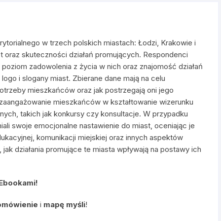
ytorialnego w trzech polskich miastach: Łodzi, Krakowie i
ast oraz skuteczności działań promujących. Respondenci
t, poziom zadowolenia z życia w nich oraz znajomość działań
logo i slogany miast. Zbierane dane mają na celu
potrzeby mieszkańców oraz jak postrzegają oni jego
ż zaangażowanie mieszkańców w kształtowanie wizerunku
nych, takich jak konkursy czy konsultacje. W przypadku
ali swoje emocjonalne nastawienie do miast, oceniając je
edukacyjnej, komunikacji miejskiej oraz innych aspektów
, jak działania promujące te miasta wpływają na postawy ich
 Ebookami!
omówienie
i
mapę myśli
!