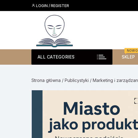
Skip
LOGIN / REGISTER
to
content
NOWO
ALL CATEGORIES
SKLEP
Strona główna
/
Publicystyki
/
Marketing i zarządzan