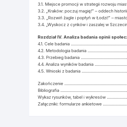
3.1. Miejsce promocji w strategii rozw
3.2. „Kraków: poczuj magię!” – oddech his
3.3. „Rozwiń żagle i popłyń w Łodzi!” – mia
3.4. „Wyskocz z cynków i zaszalej w Szczeci
Rozdział IV. Analiza badania opinii społ
4.1. Cele badania …………………………………
4.2. Metodologia badania …………………
4.3. Przebieg badania …………………………
4.4. Analiza wyników badania …………
4.5. Wnioski z badania ………………………
Zakończenie ……………………………………………
Bibliografia ………………………………………………
Wykaz rysunków, tabel i wykresów …
Załączniki: formularze ankietowe ……