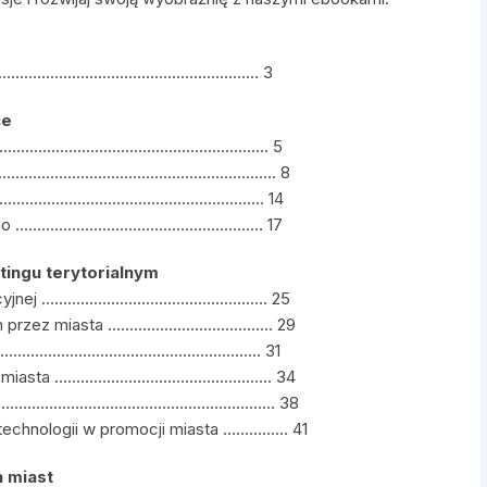
……………………………………………………… 3
ce
rialnego …………………………………………………….. 5
nego ………………………………………………………………. 8
ego ……………………………………………………………… 14
torialnego ………………………………………………… 17
etingu terytorialnym
 promocyjnej ……………………………………………. 25
nych przez miasta ……………………………….. 29
…………………………………………………………….. 31
ności miasta ………………………………………….. 34
iasta …………………………………………………………… 38
 technologii w promocji miasta …………… 41
h miast