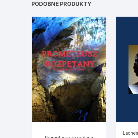
PODOBNE PRODUKTY
Laches
Prometeusz rozpętany