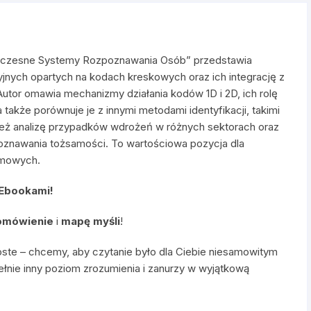
woczesne Systemy Rozpoznawania Osób” przedstawia
cyjnych opartych na kodach kreskowych oraz ich integrację z
tor omawia mechanizmy działania kodów 1D i 2D, ich rolę
a także porównuje je z innymi metodami identyfikacji, takimi
ież analizę przypadków wdrożeń w różnych sektorach oraz
poznawania tożsamości. To wartościowa pozycja dla
temowych.
 Ebookami!
omówienie
i
mapę myśli
!
oste – chcemy, aby czytanie było dla Ciebie niesamowitym
ełnie inny poziom zrozumienia i zanurzy w wyjątkową