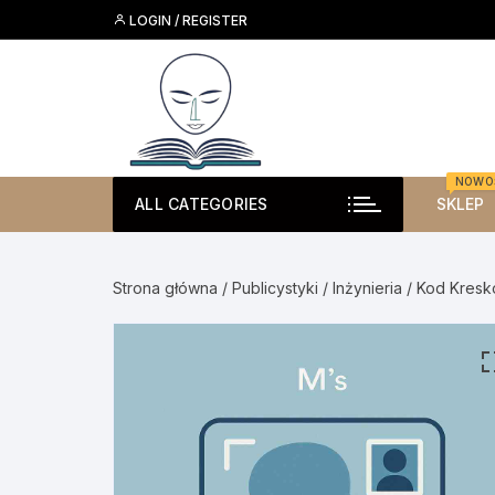
Skip
LOGIN / REGISTER
to
content
NOWO
ALL CATEGORIES
SKLEP
Strona główna
/
Publicystyki
/
Inżynieria
/ Kod Kresk