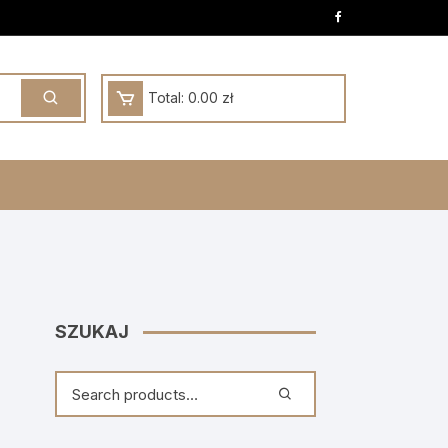
Total:
0.00
zł
SZUKAJ