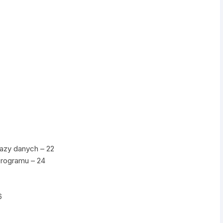
bazy danych – 22
programu – 24
6